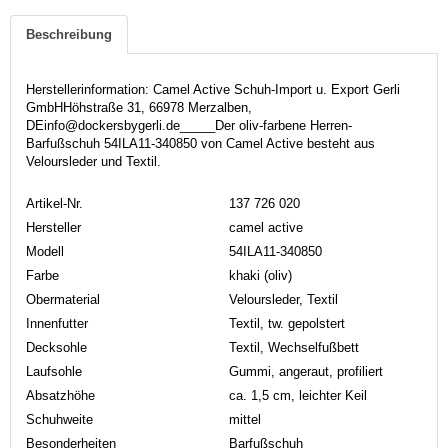
Beschreibung
Herstellerinformation: Camel Active Schuh-Import u. Export Gerli
GmbHHöhstraße 31, 66978 Merzalben,
DEinfo@dockersbygerli.de_____Der oliv-farbene Herren-
Barfußschuh 54ILA11-340850 von Camel Active besteht aus
Veloursleder und Textil.
Artikel-Nr.
137 726 020
Hersteller
camel active
Modell
54ILA11-340850
Farbe
khaki (oliv)
Obermaterial
Veloursleder, Textil
Innenfutter
Textil, tw. gepolstert
Decksohle
Textil, Wechselfußbett
Laufsohle
Gummi, angeraut, profiliert
Absatzhöhe
ca. 1,5 cm, leichter Keil
Schuhweite
mittel
Besonderheiten
Barfußschuh