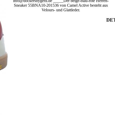
info@dockersbygerli.de _____Der beige-blau-rote Herren-
Sneaker 55BNA10-201536 von Camel Active besteht aus
Velours- und Glattleder.
DET