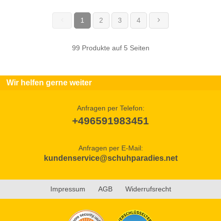
1
2
3
4
(current)
99 Produkte auf 5 Seiten
Wir helfen gerne weiter
Anfragen per Telefon:
+496591983451
Anfragen per E-Mail:
kundenservice@schuhparadies.net
Impressum
AGB
Widerrufsrecht