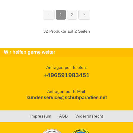
1
2
(current)
32 Produkte auf 2 Seiten
Wir helfen gerne weiter
Anfragen per Telefon:
+496591983451
Anfragen per E-Mail:
kundenservice@schuhparadies.net
Impressum
AGB
Widerrufsrecht