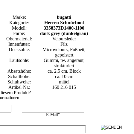
Marke:
bugatti
Kategorie:
Herren Schnürboot
Modell:
3358373D1400-1100
Farbe:
dark grey (dunkelgrau)
Obermaterial:
Veloursleder
Innenfutter:
Filz
Decksohle:
Microvelours, Fußbett,
gepolstert
Laufsohle:
Gummi, tw. angeraut,
strukturiert
Absatzhöhe:
ca. 2,5 cm, Block
Schafthöhe:
ca. 10 cm
Schuhweite:
mittel
Artikel-Nr.:
160 216 015
 diesem Produkt?
formationen
E-Mail*