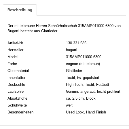
Beschreibung
Der mittelbraune Herren-Schnürhalbschuh 315AMP011000-6300 von
Bugatti besteht aus Glattleder.
Artikel-Nr.
130 331 585
Hersteller
bugatti
Modell
315AMP011000-6300
Farbe
cognac (mittelbraun)
Obermaterial
Glattleder
Innenfutter
Textil, tw. gepolstert
Decksohle
High-Tech, Textil, Fußbett
Laufsohle
Gummi, angeraut, leicht profiliert
Absatzhöhe
ca. 2,5 cm, Block
Schuhweite
weit
Besonderheiten
Used Look, Hand Finish