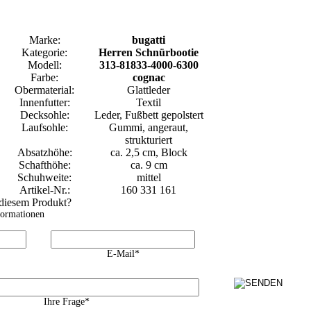
Marke:
bugatti
Kategorie:
Herren Schnürbootie
Modell:
313-81833-4000-6300
Farbe:
cognac
Obermaterial:
Glattleder
Innenfutter:
Textil
Decksohle:
Leder, Fußbett gepolstert
Laufsohle:
Gummi, angeraut,
strukturiert
Absatzhöhe:
ca. 2,5 cm, Block
Schafthöhe:
ca. 9 cm
Schuhweite:
mittel
Artikel-Nr.:
160 331 161
 diesem Produkt?
formationen
E-Mail*
Ihre Frage*