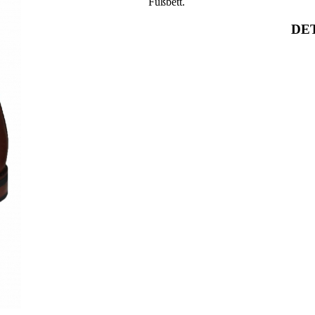
Fußbett.
DET