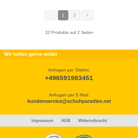
1
2
(current)
32 Produkte auf 2 Seiten
Wir helfen gerne weiter
Anfragen per Telefon:
+496591983451
Anfragen per E-Mail:
kundenservice@schuhparadies.net
Impressum
AGB
Widerrufsrecht