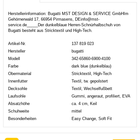
Herstellerinformation: Bugatti MST DESIGN & SERVICE GmbHIm
Gehörnerwald 17, 66954 Pirmasens, DEinfo@mst-
service.de_____Der dunkelblaue Herren-Schnürhalbschuh von
Bugatti besteht aus Stricktextil und High-Tech.
Artikel-Nr.
137 819 023
Hersteller
bugatti
Modell
342-65860-6900-4100
Farbe
dark blue (dunkelblau)
Obermaterial
Stricktextil, High-Tech
Innenfutter
Textil, tw. gepolstert
Decksohle
Textil, Wechselfußbett
Laufsohle
Gummi, angeraut, profiliert, EVA
Absatzhöhe
ca. 4 cm, Keil
Schuhweite
mittel
Besonderheiten
Easy Change, Soft Fit