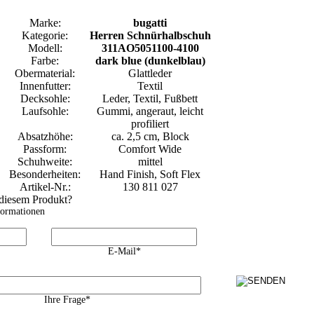
Marke:
bugatti
Kategorie:
Herren Schnürhalbschuh
Modell:
311AO5051100-4100
Farbe:
dark blue (dunkelblau)
Obermaterial:
Glattleder
Innenfutter:
Textil
Decksohle:
Leder, Textil, Fußbett
Laufsohle:
Gummi, angeraut, leicht
profiliert
Absatzhöhe:
ca. 2,5 cm, Block
Passform:
Comfort Wide
Schuhweite:
mittel
Besonderheiten:
Hand Finish, Soft Flex
Artikel-Nr.:
130 811 027
 diesem Produkt?
formationen
E-Mail*
Ihre Frage*