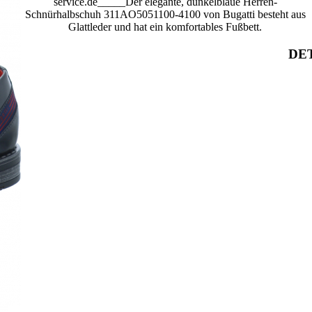
service.de_____Der elegante, dunkelblaue Herren-
Schnürhalbschuh 311AO5051100-4100 von Bugatti besteht aus
Glattleder und hat ein komfortables Fußbett.
DET