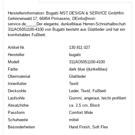
Herstellerinformation: Bugatti MST DESIGN & SERVICE GmbHIm
Gehörnerwald 17, 66954 Pirmasens, DEinfo@mst-
service.de_____Der elegante, dunkelblaue Herren-Schnürhalbschuh
311AO5051100-4100 von Bugatti besteht aus Glattleder und hat ein
komfortables Fußbett.
Artikel-Nr.
130 811 027
Hersteller
bugatti
Modell
311AO5051100-4100
Farbe
dark blue (dunkelblau)
Obermaterial
Glattleder
Innenfutter
Textil
Decksohle
Leder, Textil, Fußbett
Laufsohle
Gummi, angeraut, leicht profiliert
Absatzhöhe
ca. 2,5 cm, Block
Passform
Comfort Wide
Schuhweite
mittel
Besonderheiten
Hand Finish, Soft Flex