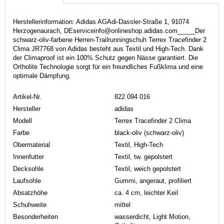
Herstellerinformation: Adidas AGAdi-Dassler-Straße 1, 91074
Herzogenaurach, DEserviceinfo@onlineshop.adidas.com_____Der
schwarz-oliv-farbene Herren-Trailrunningschuh Terrex Tracefinder 2
Clima JR7768 von Adidas besteht aus Textil und High-Tech. Dank
der Climaproof ist ein 100% Schutz gegen Nässe garantiert. Die
Ortholite Technologie sorgt für ein freundliches Fußklima und eine
optimale Dämpfung.
Artikel-Nr.
822 094 016
Hersteller
adidas
Modell
Terrex Tracefinder 2 Clima
Farbe
black-oliv (schwarz-oliv)
Obermaterial
Textil, High-Tech
Innenfutter
Textil, tw. gepolstert
Decksohle
Textil, weich gepolstert
Laufsohle
Gummi, angeraut, profiliert
Absatzhöhe
ca. 4 cm, leichter Keil
Schuhweite
mittel
Besonderheiten
wasserdicht, Light Motion,