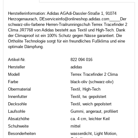
Herstellerinformation: Adidas AGAdi-Dassler-Straße 1, 91074
Herzogenaurach, DEserviceinfo@onlineshop.adidas.com_____Der
schwarz-oliv-farbene Herren-Trailrunningschuh Terrex Tracefinder 2
Clima JR7768 von Adidas besteht aus Textil und High-Tech. Dank
der Climaproof ist ein 100% Schutz gegen Nässe garantiert. Die
Ortholite Technologie sorgt für ein freundliches Fußklima und eine
optimale Dämpfung.
Artikel-Nr.
822 094 016
Hersteller
adidas
Modell
Terrex Tracefinder 2 Clima
Farbe
black-oliv (schwarz-oliv)
Obermaterial
Textil, High-Tech
Innenfutter
Textil, tw. gepolstert
Decksohle
Textil, weich gepolstert
Laufsohle
Gummi, angeraut, profiliert
Absatzhöhe
ca. 4 cm, leichter Keil
Schuhweite
mittel
Besonderheiten
wasserdicht, Light Motion,