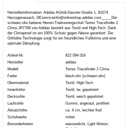
Herstellerinformation: Adidas AGAdi-Dassler-Straße 1, 91074
Herzogenaurach, DEserviceinfo@onlineshop.adidas.com_____Der
schwarz-oliv-farbene Herren-Trailrunningschuh Terrex Tracefinder 2
Clima JR7768 von Adidas besteht aus Textil und High-Tech. Dank
der Climaproof ist ein 100% Schutz gegen Nässe garantiert. Die
Ortholite Technologie sorgt für ein freundliches Fußklima und eine
optimale Dämpfung.
Artikel-Nr.
822 094 016
Hersteller
adidas
Modell
Terrex Tracefinder 2 Clima
Farbe
black-oliv (schwarz-oliv)
Obermaterial
Textil, High-Tech
Innenfutter
Textil, tw. gepolstert
Decksohle
Textil, weich gepolstert
Laufsohle
Gummi, angeraut, profiliert
Absatzhöhe
ca. 4 cm, leichter Keil
Schuhweite
mittel
Besonderheiten
wasserdicht, Light Motion,