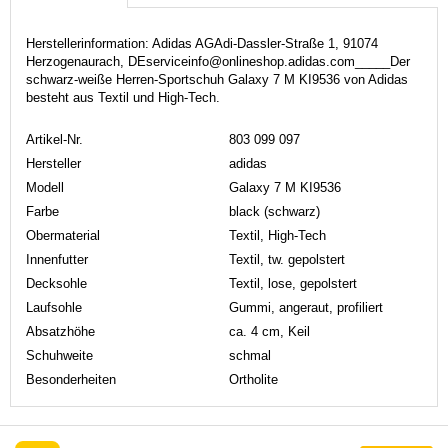
Herstellerinformation: Adidas AGAdi-Dassler-Straße 1, 91074
Herzogenaurach, DEserviceinfo@onlineshop.adidas.com_____Der
schwarz-weiße Herren-Sportschuh Galaxy 7 M KI9536 von Adidas
besteht aus Textil und High-Tech.
Artikel-Nr.
803 099 097
Hersteller
adidas
Modell
Galaxy 7 M KI9536
Farbe
black (schwarz)
Obermaterial
Textil, High-Tech
Innenfutter
Textil, tw. gepolstert
Decksohle
Textil, lose, gepolstert
Laufsohle
Gummi, angeraut, profiliert
Absatzhöhe
ca. 4 cm, Keil
Schuhweite
schmal
Besonderheiten
Ortholite