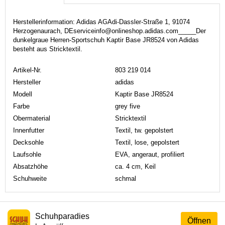
Herstellerinformation: Adidas AGAdi-Dassler-Straße 1, 91074
Herzogenaurach, DEserviceinfo@onlineshop.adidas.com_____Der
dunkelgraue Herren-Sportschuh Kaptir Base JR8524 von Adidas
besteht aus Stricktextil.
Artikel-Nr.
803 219 014
Hersteller
adidas
Modell
Kaptir Base JR8524
Farbe
grey five
Obermaterial
Stricktextil
Innenfutter
Textil, tw. gepolstert
Decksohle
Textil, lose, gepolstert
Laufsohle
EVA, angeraut, profiliert
Absatzhöhe
ca. 4 cm, Keil
Schuhweite
schmal
Schuhparadies
Öffnen