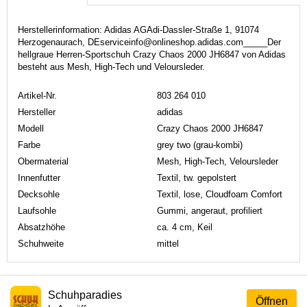
Herstellerinformation: Adidas AGAdi-Dassler-Straße 1, 91074
Herzogenaurach, DEserviceinfo@onlineshop.adidas.com_____Der
hellgraue Herren-Sportschuh Crazy Chaos 2000 JH6847 von Adidas
besteht aus Mesh, High-Tech und Veloursleder.
Artikel-Nr.
803 264 010
Hersteller
adidas
Modell
Crazy Chaos 2000 JH6847
Farbe
grey two (grau-kombi)
Obermaterial
Mesh, High-Tech, Veloursleder
Innenfutter
Textil, tw. gepolstert
Decksohle
Textil, lose, Cloudfoam Comfort
Laufsohle
Gummi, angeraut, profiliert
Absatzhöhe
ca. 4 cm, Keil
Schuhweite
mittel
Schuhparadies
Öffnen