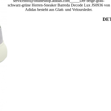
serviceinfo@onlineshop.adidas.com_____Der beige-grau-
schwarz-grüne Herren-Sneaker Barreda Decode Lux JS0936 von
Adidas besteht aus Glatt- und Veloursleder.
DET