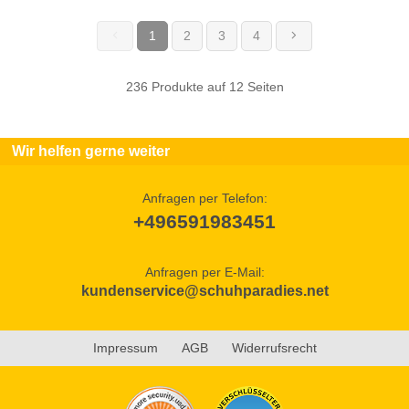
1
2
3
4
(current)
236 Produkte auf 12 Seiten
Wir helfen gerne weiter
Anfragen per Telefon:
+496591983451
Anfragen per E-Mail:
kundenservice@schuhparadies.net
Impressum
AGB
Widerrufsrecht