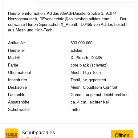
Herstellerinformation: Adidas AGAdi-Dassler-Straße 1, 91074
Herzogenaurach, DEserviceinfo@onlineshop.adidas.com_____Der
schwarze Herren-Sportschuh X_Plrpath ID0465 von Adidas besteht
aus Mesh und High-Tech.
Artikel-Nr.
803 009 060
Hersteller
adidas
Modell
X_Plrpath ID0465
Farbe
core black (schwarz)
Obermaterial
Mesh, High-Tech
Innenfutter
Textil, tw. gepolstert
Decksohle
Mesh, Cloudfaom Comfort
Laufsohle
Gummi, angeraut, leicht profiliert
Absatzhöhe
ca. 4 cm, leichter Keil
Schuhweite
mittel
Schuhparadies
Öffnen