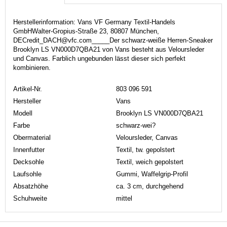
Herstellerinformation: Vans VF Germany Textil-Handels
GmbHWalter-Gropius-Straße 23, 80807 München,
DECredit_DACH@vfc.com_____Der schwarz-weiße Herren-Sneaker
Brooklyn LS VN000D7QBA21 von Vans besteht aus Veloursleder
und Canvas. Farblich ungebunden lässt dieser sich perfekt
kombinieren.
Artikel-Nr.
803 096 591
Hersteller
Vans
Modell
Brooklyn LS VN000D7QBA21
Farbe
schwarz-wei?
Obermaterial
Veloursleder, Canvas
Innenfutter
Textil, tw. gepolstert
Decksohle
Textil, weich gepolstert
Laufsohle
Gummi, Waffelgrip-Profil
Absatzhöhe
ca. 3 cm, durchgehend
Schuhweite
mittel