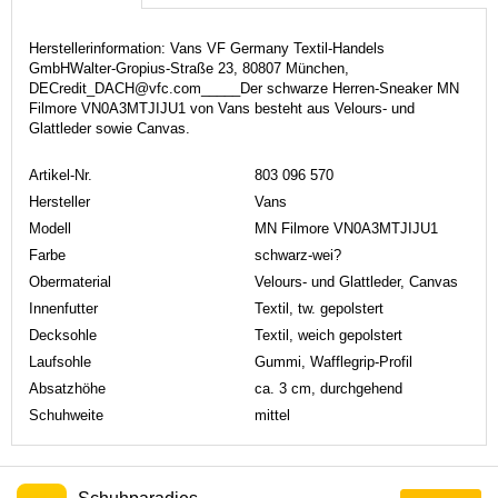
Herstellerinformation: Vans VF Germany Textil-Handels
GmbHWalter-Gropius-Straße 23, 80807 München,
DECredit_DACH@vfc.com_____Der schwarze Herren-Sneaker MN
Filmore VN0A3MTJIJU1 von Vans besteht aus Velours- und
Glattleder sowie Canvas.
Artikel-Nr.
803 096 570
Hersteller
Vans
Modell
MN Filmore VN0A3MTJIJU1
Farbe
schwarz-wei?
Obermaterial
Velours- und Glattleder, Canvas
Innenfutter
Textil, tw. gepolstert
Decksohle
Textil, weich gepolstert
Laufsohle
Gummi, Wafflegrip-Profil
Absatzhöhe
ca. 3 cm, durchgehend
Schuhweite
mittel