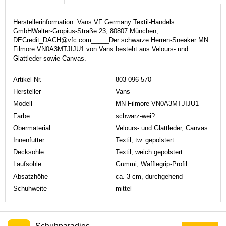
Herstellerinformation: Vans VF Germany Textil-Handels
GmbHWalter-Gropius-Straße 23, 80807 München,
DECredit_DACH@vfc.com_____Der schwarze Herren-Sneaker MN
Filmore VN0A3MTJIJU1 von Vans besteht aus Velours- und
Glattleder sowie Canvas.
Artikel-Nr.
803 096 570
Hersteller
Vans
Modell
MN Filmore VN0A3MTJIJU1
Farbe
schwarz-wei?
Obermaterial
Velours- und Glattleder, Canvas
Innenfutter
Textil, tw. gepolstert
Decksohle
Textil, weich gepolstert
Laufsohle
Gummi, Wafflegrip-Profil
Absatzhöhe
ca. 3 cm, durchgehend
Schuhweite
mittel