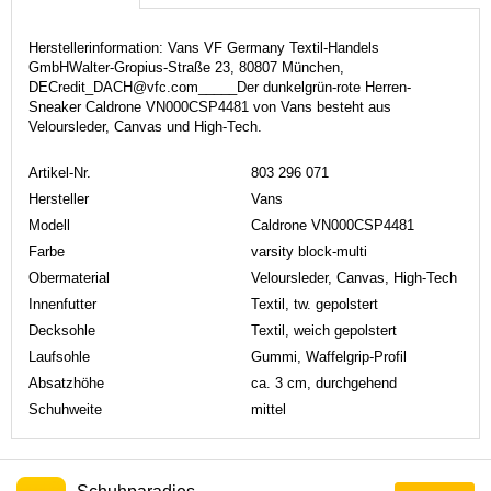
Herstellerinformation: Vans VF Germany Textil-Handels
GmbHWalter-Gropius-Straße 23, 80807 München,
DECredit_DACH@vfc.com_____Der dunkelgrün-rote Herren-
Sneaker Caldrone VN000CSP4481 von Vans besteht aus
Veloursleder, Canvas und High-Tech.
Artikel-Nr.
803 296 071
Hersteller
Vans
Modell
Caldrone VN000CSP4481
Farbe
varsity block-multi
Obermaterial
Veloursleder, Canvas, High-Tech
Innenfutter
Textil, tw. gepolstert
Decksohle
Textil, weich gepolstert
Laufsohle
Gummi, Waffelgrip-Profil
Absatzhöhe
ca. 3 cm, durchgehend
Schuhweite
mittel