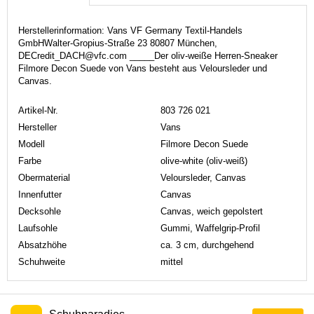
Herstellerinformation: Vans VF Germany Textil-Handels
GmbHWalter-Gropius-Straße 23 80807 München,
DECredit_DACH@vfc.com _____Der oliv-weiße Herren-Sneaker
Filmore Decon Suede von Vans besteht aus Veloursleder und
Canvas.
Artikel-Nr.
803 726 021
Hersteller
Vans
Modell
Filmore Decon Suede
Farbe
olive-white (oliv-weiß)
Obermaterial
Veloursleder, Canvas
Innenfutter
Canvas
Decksohle
Canvas, weich gepolstert
Laufsohle
Gummi, Waffelgrip-Profil
Absatzhöhe
ca. 3 cm, durchgehend
Schuhweite
mittel