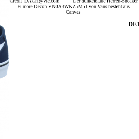
Credit_DACH@vfc.com _____Der dunkelblaue Herren-Sneaker
Filmore Decon VN0A3WKZ5M51 von Vans besteht aus
Canvas.
DET