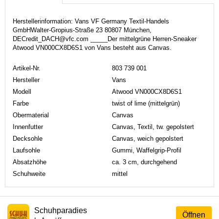
Herstellerinformation: Vans VF Germany Textil-Handels
GmbHWalter-Gropius-Straße 23 80807 München,
DECredit_DACH@vfc.com _____Der mittelgrüne Herren-Sneaker
Atwood VN000CX8D6S1 von Vans besteht aus Canvas.
Artikel-Nr.
803 739 001
Hersteller
Vans
Modell
Atwood VN000CX8D6S1
Farbe
twist of lime (mittelgrün)
Obermaterial
Canvas
Innenfutter
Canvas, Textil, tw. gepolstert
Decksohle
Canvas, weich gepolstert
Laufsohle
Gummi, Waffelgrip-Profil
Absatzhöhe
ca. 3 cm, durchgehend
Schuhweite
mittel
Schuhparadies
Öffnen