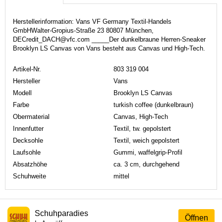
Herstellerinformation: Vans VF Germany Textil-Handels
GmbHWalter-Gropius-Straße 23 80807 München,
DECredit_DACH@vfc.com _____Der dunkelbraune Herren-Sneaker
Brooklyn LS Canvas von Vans besteht aus Canvas und High-Tech.
Artikel-Nr.
803 319 004
Hersteller
Vans
Modell
Brooklyn LS Canvas
Farbe
turkish coffee (dunkelbraun)
Obermaterial
Canvas, High-Tech
Innenfutter
Textil, tw. gepolstert
Decksohle
Textil, weich gepolstert
Laufsohle
Gummi, waffelgrip-Profil
Absatzhöhe
ca. 3 cm, durchgehend
Schuhweite
mittel
Schuhparadies
Öffnen