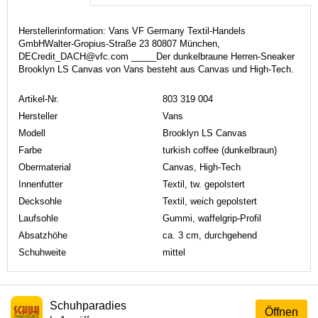
Herstellerinformation: Vans VF Germany Textil-Handels
GmbHWalter-Gropius-Straße 23 80807 München,
DECredit_DACH@vfc.com _____Der dunkelbraune Herren-Sneaker
Brooklyn LS Canvas von Vans besteht aus Canvas und High-Tech.
Artikel-Nr.
803 319 004
Hersteller
Vans
Modell
Brooklyn LS Canvas
Farbe
turkish coffee (dunkelbraun)
Obermaterial
Canvas, High-Tech
Innenfutter
Textil, tw. gepolstert
Decksohle
Textil, weich gepolstert
Laufsohle
Gummi, waffelgrip-Profil
Absatzhöhe
ca. 3 cm, durchgehend
Schuhweite
mittel
Schuhparadies
Öffnen