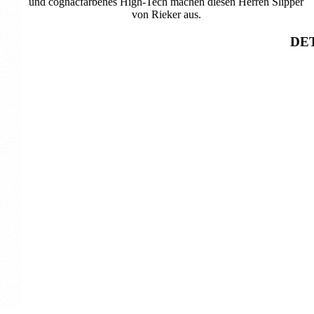
und cognacfarbenes High-Tech machen diesen Herren Slipper
von Rieker aus.
DET