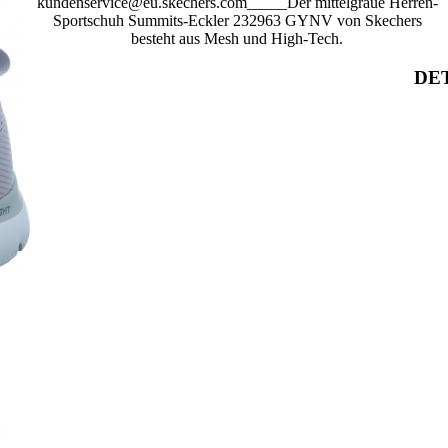
kundenservice@eu.skechers.com_____Der mittelgraue Herren-
Sportschuh Summits-Eckler 232963 GYNV von Skechers
besteht aus Mesh und High-Tech.
DET