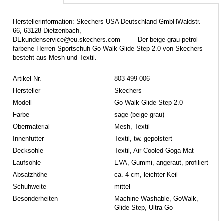
Herstellerinformation: Skechers USA Deutschland GmbHWaldstr.
66, 63128 Dietzenbach,
DEkundenservice@eu.skechers.com_____Der beige-grau-petrol-
farbene Herren-Sportschuh Go Walk Glide-Step 2.0 von Skechers
besteht aus Mesh und Textil.
Artikel-Nr.
803 499 006
Hersteller
Skechers
Modell
Go Walk Glide-Step 2.0
Farbe
sage (beige-grau)
Obermaterial
Mesh, Textil
Innenfutter
Textil, tw. gepolstert
Decksohle
Textil, Air-Cooled Goga Mat
Laufsohle
EVA, Gummi, angeraut, profiliert
Absatzhöhe
ca. 4 cm, leichter Keil
Schuhweite
mittel
Besonderheiten
Machine Washable, GoWalk,
Glide Step, Ultra Go