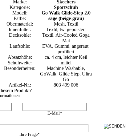
Marke:
Skechers
Kategorie:
Sportschuh
Modell:
Go Walk Glide-Step 2.0
Farbe:
sage (beige-grau)
Obermaterial:
Mesh, Textil
Innenfutter:
Textil, tw. gepolstert
Decksohle:
Textil, Air-Cooled Goga
Mat
Laufsohle:
EVA, Gummi, angeraut,
profiliert
Absatzhöhe:
ca. 4 cm, leichter Keil
Schuhweite:
mittel
Besonderheiten:
Machine Washable,
GoWalk, Glide Step, Ultra
Go
Artikel-Nr.:
803 499 006
 diesem Produkt?
formationen
E-Mail*
Ihre Frage*