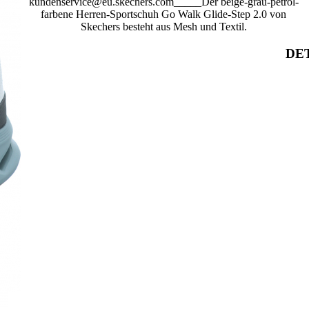
kundenservice@eu.skechers.com_____Der beige-grau-petrol-
farbene Herren-Sportschuh Go Walk Glide-Step 2.0 von
Skechers besteht aus Mesh und Textil.
DET