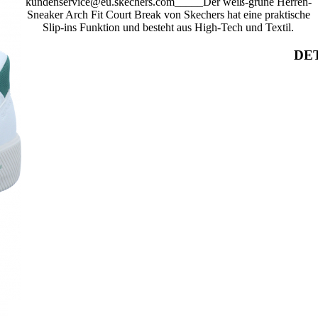
kundenservice@eu.skechers.com_____Der weiß-grüne Herren-
Sneaker Arch Fit Court Break von Skechers hat eine praktische
Slip-ins Funktion und besteht aus High-Tech und Textil.
DET