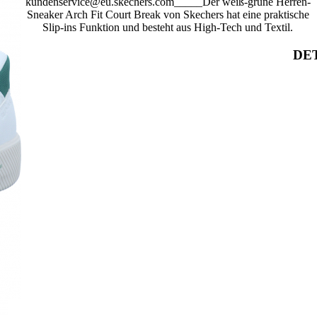
kundenservice@eu.skechers.com_____Der weiß-grüne Herren-
Sneaker Arch Fit Court Break von Skechers hat eine praktische
Slip-ins Funktion und besteht aus High-Tech und Textil.
DET