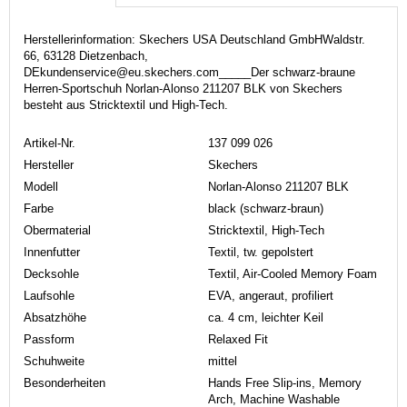
Herstellerinformation: Skechers USA Deutschland GmbHWaldstr.
66, 63128 Dietzenbach,
DEkundenservice@eu.skechers.com_____Der schwarz-braune
Herren-Sportschuh Norlan-Alonso 211207 BLK von Skechers
besteht aus Stricktextil und High-Tech.
Artikel-Nr.
137 099 026
Hersteller
Skechers
Modell
Norlan-Alonso 211207 BLK
Farbe
black (schwarz-braun)
Obermaterial
Stricktextil, High-Tech
Innenfutter
Textil, tw. gepolstert
Decksohle
Textil, Air-Cooled Memory Foam
Laufsohle
EVA, angeraut, profiliert
Absatzhöhe
ca. 4 cm, leichter Keil
Passform
Relaxed Fit
Schuhweite
mittel
Besonderheiten
Hands Free Slip-ins, Memory
Arch, Machine Washable