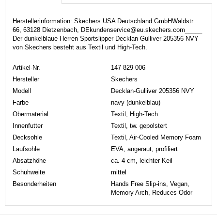
Herstellerinformation: Skechers USA Deutschland GmbHWaldstr.
66, 63128 Dietzenbach, DEkundenservice@eu.skechers.com_____
Der dunkelblaue Herren-Sportslipper Decklan-Gulliver 205356 NVY
von Skechers besteht aus Textil und High-Tech.
Artikel-Nr.
147 829 006
Hersteller
Skechers
Modell
Decklan-Gulliver 205356 NVY
Farbe
navy (dunkelblau)
Obermaterial
Textil, High-Tech
Innenfutter
Textil, tw. gepolstert
Decksohle
Textil, Air-Cooled Memory Foam
Laufsohle
EVA, angeraut, profiliert
Absatzhöhe
ca. 4 cm, leichter Keil
Schuhweite
mittel
Besonderheiten
Hands Free Slip-ins, Vegan,
Memory Arch, Reduces Odor