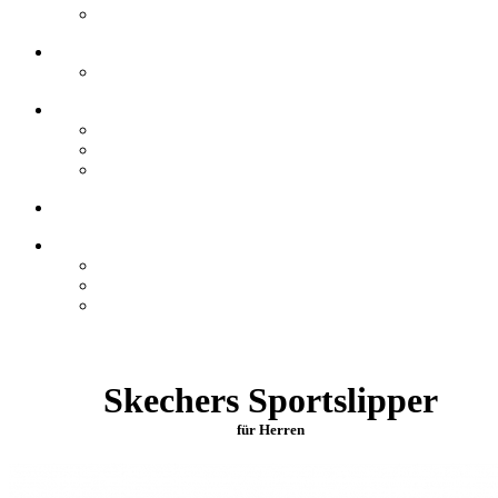
Skechers Sportslipper
für Herren