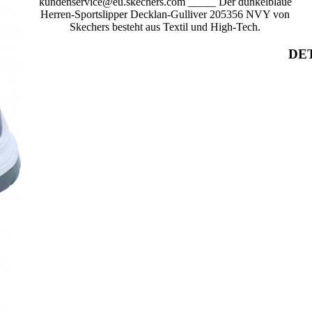
kundenservice@eu.skechers.com _____ Der dunkelblaue
Herren-Sportslipper Decklan-Gulliver 205356 NVY von
Skechers besteht aus Textil und High-Tech.
DET