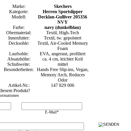
Marke:
Skechers
Kategorie:
Herren Sportslipper
Modell:
Decklan-Gulliver 205356
NVY
Farbe:
navy (dunkelblau)
Obermaterial:
Textil, High-Tech
Innenfutter:
Textil, tw. gepolstert
Decksohle:
Textil, Air-Cooled Memory
Foam
Laufsohle:
EVA, angeraut, profiliert
Absatzhöhe:
ca. 4 cm, leichter Keil
Schuhweite:
mittel
Besonderheiten:
Hands Free Slip-ins, Vegan,
Memory Arch, Reduces
Odor
Artikel-Nr.:
147 829 006
 diesem Produkt?
formationen
E-Mail*