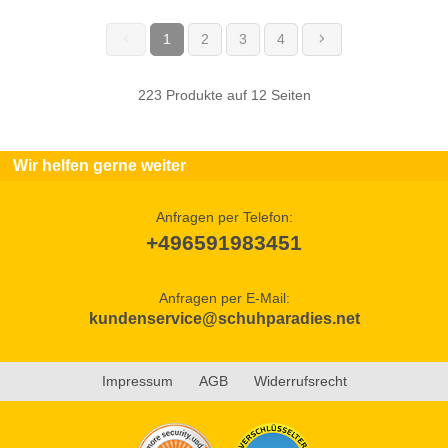
1
2
3
4
(current)
223 Produkte auf 12 Seiten
Wir helfen gerne weiter
Anfragen per Telefon:
+496591983451
Anfragen per E-Mail:
kundenservice@schuhparadies.net
Impressum
AGB
Widerrufsrecht