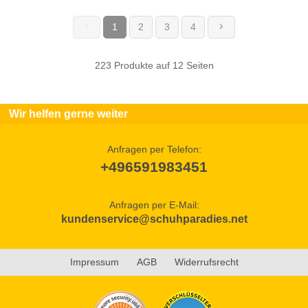
1
2
3
4
(current)
223 Produkte auf 12 Seiten
Wir helfen gerne weiter
Anfragen per Telefon:
+496591983451
Anfragen per E-Mail:
kundenservice@schuhparadies.net
Impressum
AGB
Widerrufsrecht