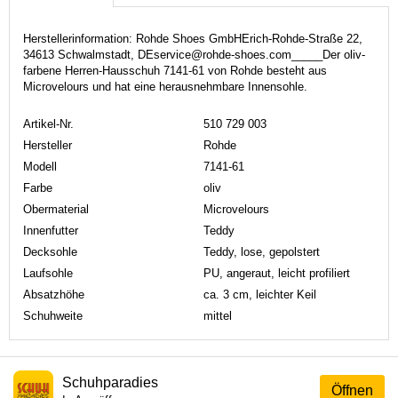
Herstellerinformation: Rohde Shoes GmbHErich-Rohde-Straße 22,
34613 Schwalmstadt, DEservice@rohde-shoes.com_____Der oliv-
farbene Herren-Hausschuh 7141-61 von Rohde besteht aus
Microvelours und hat eine herausnehmbare Innensohle.
Artikel-Nr.
510 729 003
Hersteller
Rohde
Modell
7141-61
Farbe
oliv
Obermaterial
Microvelours
Innenfutter
Teddy
Decksohle
Teddy, lose, gepolstert
Laufsohle
PU, angeraut, leicht profiliert
Absatzhöhe
ca. 3 cm, leichter Keil
Schuhweite
mittel
Schuhparadies
Öffnen