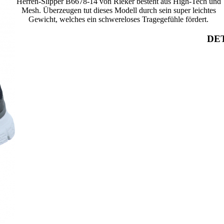
Herren-Slipper B6678-14 von Rieker besteht aus High-Tech und
Mesh. Überzeugen tut dieses Modell durch sein super leichtes
Gewicht, welches ein schwereloses Tragegefühle fördert.
DET