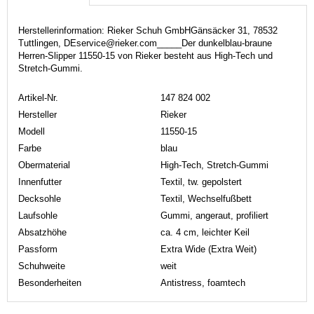
Herstellerinformation: Rieker Schuh GmbHGänsäcker 31, 78532
Tuttlingen, DEservice@rieker.com_____Der dunkelblau-braune
Herren-Slipper 11550-15 von Rieker besteht aus High-Tech und
Stretch-Gummi.
Artikel-Nr.
147 824 002
Hersteller
Rieker
Modell
11550-15
Farbe
blau
Obermaterial
High-Tech, Stretch-Gummi
Innenfutter
Textil, tw. gepolstert
Decksohle
Textil, Wechselfußbett
Laufsohle
Gummi, angeraut, profiliert
Absatzhöhe
ca. 4 cm, leichter Keil
Passform
Extra Wide (Extra Weit)
Schuhweite
weit
Besonderheiten
Antistress, foamtech