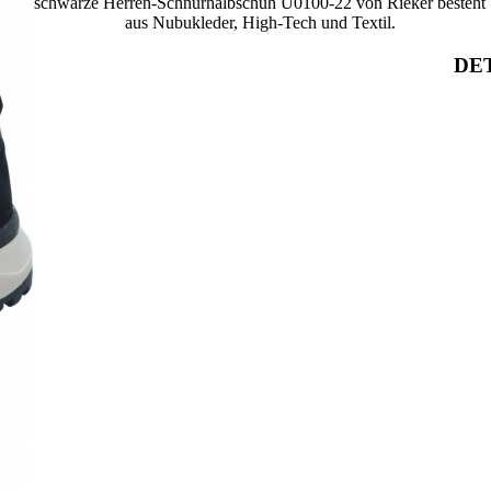
schwarze Herren-Schnürhalbschuh U0100-22 von Rieker besteht
aus Nubukleder, High-Tech und Textil.
DET