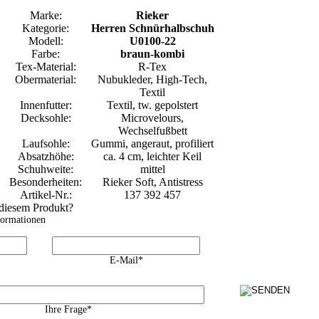
Marke:
Rieker
Kategorie:
Herren Schnürhalbschuh
Modell:
U0100-22
Farbe:
braun-kombi
Tex-Material:
R-Tex
Obermaterial:
Nubukleder, High-Tech,
Textil
Innenfutter:
Textil, tw. gepolstert
Decksohle:
Microvelours,
Wechselfußbett
Laufsohle:
Gummi, angeraut, profiliert
Absatzhöhe:
ca. 4 cm, leichter Keil
Schuhweite:
mittel
Besonderheiten:
Rieker Soft, Antistress
Artikel-Nr.:
137 392 457
 diesem Produkt?
formationen
E-Mail*
Ihre Frage*