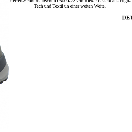
Herren-Schnürhalbschuh 06000-22 von Rieker besteht aus High-
Tech und Textil un einer weiten Weite.
DET