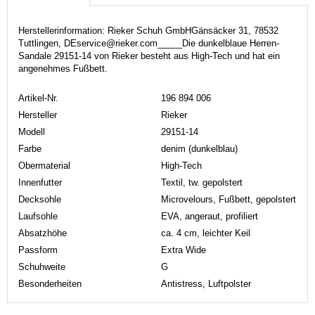
Herstellerinformation: Rieker Schuh GmbHGänsäcker 31, 78532
Tuttlingen, DEservice@rieker.com_____Die dunkelblaue Herren-
Sandale 29151-14 von Rieker besteht aus High-Tech und hat ein
angenehmes Fußbett.
Artikel-Nr.
196 894 006
Hersteller
Rieker
Modell
29151-14
Farbe
denim (dunkelblau)
Obermaterial
High-Tech
Innenfutter
Textil, tw. gepolstert
Decksohle
Microvelours, Fußbett, gepolstert
Laufsohle
EVA, angeraut, profiliert
Absatzhöhe
ca. 4 cm, leichter Keil
Passform
Extra Wide
Schuhweite
G
Besonderheiten
Antistress, Luftpolster