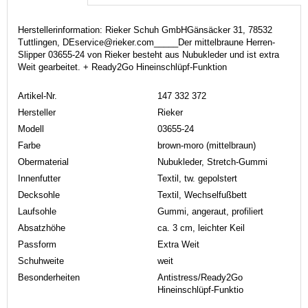
Herstellerinformation: Rieker Schuh GmbHGänsäcker 31, 78532
Tuttlingen, DEservice@rieker.com_____Der mittelbraune Herren-
Slipper 03655-24 von Rieker besteht aus Nubukleder und ist extra
Weit gearbeitet. + Ready2Go Hineinschlüpf-Funktion
Artikel-Nr.
147 332 372
Hersteller
Rieker
Modell
03655-24
Farbe
brown-moro (mittelbraun)
Obermaterial
Nubukleder, Stretch-Gummi
Innenfutter
Textil, tw. gepolstert
Decksohle
Textil, Wechselfußbett
Laufsohle
Gummi, angeraut, profiliert
Absatzhöhe
ca. 3 cm, leichter Keil
Passform
Extra Weit
Schuhweite
weit
Besonderheiten
Antistress/Ready2Go
Hineinschlüpf-Funktio