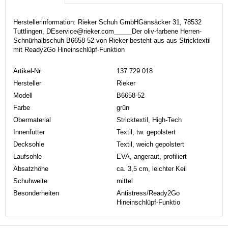
Herstellerinformation: Rieker Schuh GmbHGänsäcker 31, 78532
Tuttlingen, DEservice@rieker.com_____Der oliv-farbene Herren-
Schnürhalbschuh B6658-52 von Rieker besteht aus aus Stricktextil
mit Ready2Go Hineinschlüpf-Funktion
Artikel-Nr.
137 729 018
Hersteller
Rieker
Modell
B6658-52
Farbe
grün
Obermaterial
Stricktextil, High-Tech
Innenfutter
Textil, tw. gepolstert
Decksohle
Textil, weich gepolstert
Laufsohle
EVA, angeraut, profiliert
Absatzhöhe
ca. 3,5 cm, leichter Keil
Schuhweite
mittel
Besonderheiten
Antistress/Ready2Go
Hineinschlüpf-Funktio