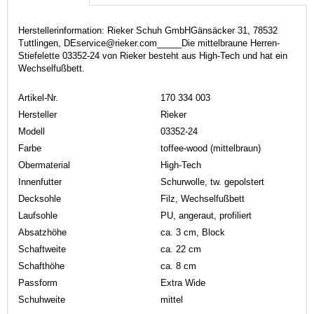
Herstellerinformation: Rieker Schuh GmbHGänsäcker 31, 78532
Tuttlingen, DEservice@rieker.com_____Die mittelbraune Herren-
Stiefelette 03352-24 von Rieker besteht aus High-Tech und hat ein
Wechselfußbett.
Artikel-Nr.
170 334 003
Hersteller
Rieker
Modell
03352-24
Farbe
toffee-wood (mittelbraun)
Obermaterial
High-Tech
Innenfutter
Schurwolle, tw. gepolstert
Decksohle
Filz, Wechselfußbett
Laufsohle
PU, angeraut, profiliert
Absatzhöhe
ca. 3 cm, Block
Schaftweite
ca. 22 cm
Schafthöhe
ca. 8 cm
Passform
Extra Wide
Schuhweite
mittel