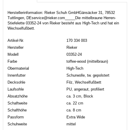
Herstellerinformation: Rieker Schuh GmbHGänsäcker 31, 78532
Tuttlingen, DEservice@rieker.com_____Die mittelbraune Herren-
Stiefelette 03352-24 von Rieker besteht aus High-Tech und hat ein
Wechselfußbett.
Artikel-Nr.
170 334 003
Hersteller
Rieker
Modell
03352-24
Farbe
toffee-wood (mittelbraun)
Obermaterial
High-Tech
Innenfutter
Schurwolle, tw. gepolstert
Decksohle
Filz, Wechselfußbett
Laufsohle
PU, angeraut, profiliert
Absatzhöhe
ca. 3 cm, Block
Schaftweite
ca. 22 cm
Schafthöhe
ca. 8 cm
Passform
Extra Wide
Schuhweite
mittel